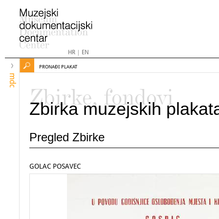
HR
|
EN
PRONAĐI PLAKAT
mdc
Zbirke, fondovi
Zbirka muzejskih plakat
Pregled Zbirke
GOLAC POSAVEC