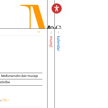
muzeji
kalendar
za Međunarodni dan muzeja
 izložbe
na
(79) >