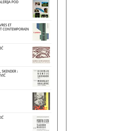
ALERIJA POD
VRES ET
T CONTEMPORAIN
IĆ
 SKENDER :
EVIĆ
IĆ