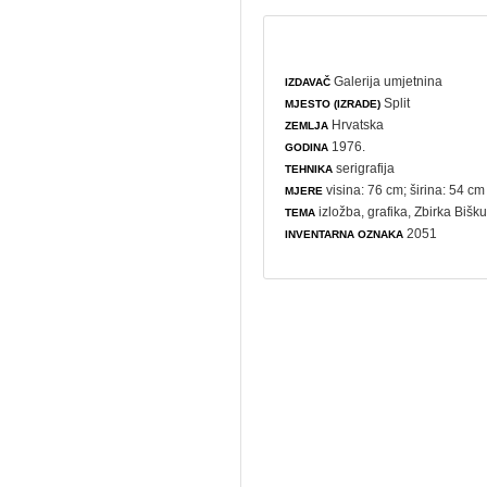
Galerija umjetnina
IZDAVAČ
Split
MJESTO (IZRADE)
Hrvatska
ZEMLJA
1976.
GODINA
serigrafija
TEHNIKA
visina: 76 cm; širina: 54 cm
MJERE
izložba
,
grafika
, Zbirka Bišk
TEMA
2051
INVENTARNA OZNAKA