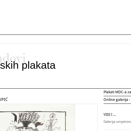
ndovi
skih plakata
Plakati MDC-a 
UPIĆ
Online galerija -
VIDI I ...
Galerija umjetni