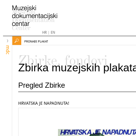
HR
|
EN
PRONAĐI PLAKAT
mdc
Zbirke, fondovi
Zbirka muzejskih plakat
Pregled Zbirke
HRVATSKA JE NAPADNUTA!