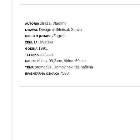
Straža, Vladimir
AUTOR(I)
Design & Sitotisak Straža
IZDAVAČ
Zagreb
MJESTO (IZRADE)
Hrvatska
ZEMLJA
1991.
GODINA
sitotisak
TEHNIKA
visina: 99,2 cm; širina: 69 cm
MJERE
promocija
,
Domovinski rat
,
baština
TEMA
7580
INVENTARNA OZNAKA