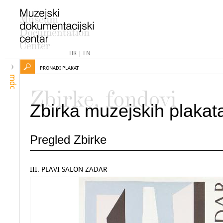
HR
|
EN
PRONAĐI PLAKAT
mdc
Zbirke, fondovi
Zbirka muzejskih plakat
Pregled Zbirke
III. PLAVI SALON ZADAR