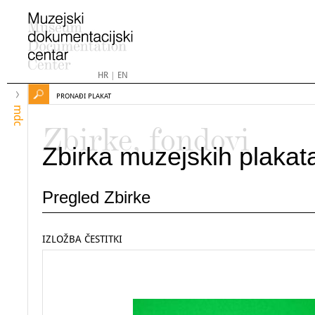
HR
|
EN
PRONAĐI PLAKAT
mdc
Zbirke, fondovi
Zbirka muzejskih plakat
Pregled Zbirke
IZLOŽBA ČESTITKI