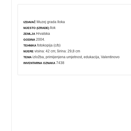
Muzej grada Iloka
IZDAVAČ
Ilok
MJESTO (IZRADE)
Hrvatska
ZEMLJA
2004.
GODINA
fotokopija (c/b)
TEHNIKA
visina: 42 cm; širina: 29,8 cm
MJERE
izložba
,
primijenjena umjetnost
,
edukacija
,
Valentinovo
TEMA
7438
INVENTARNA OZNAKA