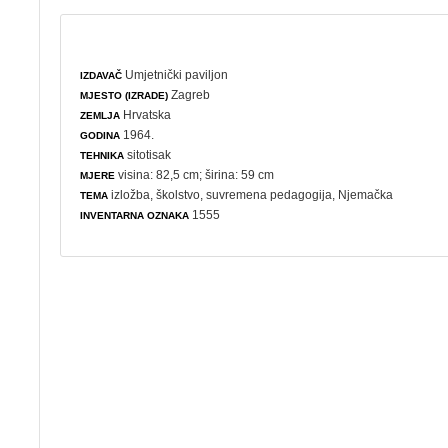
Umjetnički paviljon
IZDAVAČ
Zagreb
MJESTO (IZRADE)
Hrvatska
ZEMLJA
1964.
GODINA
sitotisak
TEHNIKA
visina: 82,5 cm; širina: 59 cm
MJERE
izložba
,
školstvo
,
suvremena pedagogija
, Njemačka
TEMA
1555
INVENTARNA OZNAKA