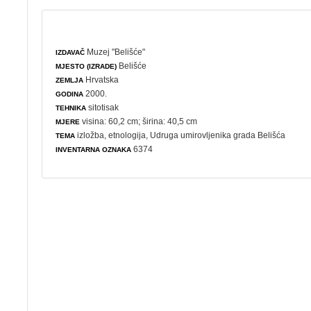
Muzej "Belišće"
IZDAVAČ
Belišće
MJESTO (IZRADE)
Hrvatska
ZEMLJA
2000.
GODINA
sitotisak
TEHNIKA
visina: 60,2 cm; širina: 40,5 cm
MJERE
izložba
,
etnologija
, Udruga umirovljenika grada Belišća
TEMA
6374
INVENTARNA OZNAKA