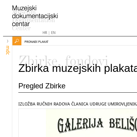
HR
|
EN
PRONAĐI PLAKAT
mdc
Zbirke, fondovi
Zbirka muzejskih plakat
Pregled Zbirke
IZLOŽBA RUČNIH RADOVA ČLANICA UDRUGE UMIROVLJENIK