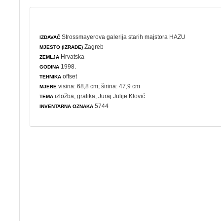
Strossmayerova galerija starih majstora HAZU
IZDAVAČ
Zagreb
MJESTO (IZRADE)
Hrvatska
ZEMLJA
1998.
GODINA
offset
TEHNIKA
visina: 68,8 cm; širina: 47,9 cm
MJERE
izložba
,
grafika
, Juraj Julije Klović
TEMA
5744
INVENTARNA OZNAKA