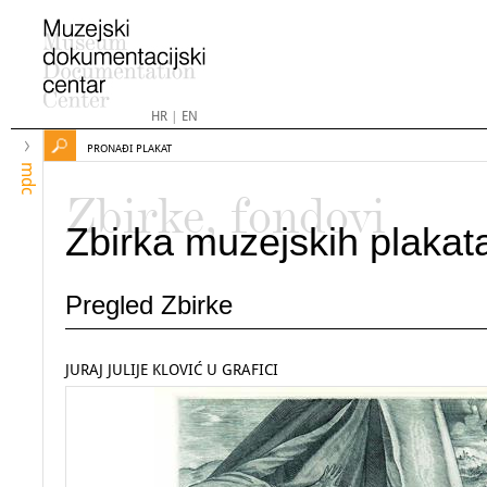
HR
|
EN
PRONAĐI PLAKAT
mdc
Zbirke, fondovi
Zbirka muzejskih plakat
Pregled Zbirke
JURAJ JULIJE KLOVIĆ U GRAFICI