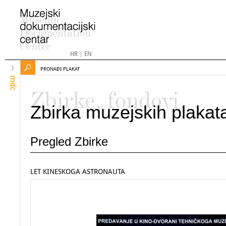
HR
|
EN
PRONAĐI PLAKAT
mdc
Zbirke, fondovi
Zbirka muzejskih plakat
Pregled Zbirke
LET KINESKOGA ASTRONAUTA