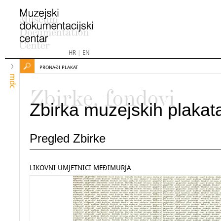
HR
|
EN
PRONAĐI PLAKAT
mdc
Zbirke, fondovi
Zbirka muzejskih plakat
Pregled Zbirke
LIKOVNI UMJETNICI MEĐIMURJA