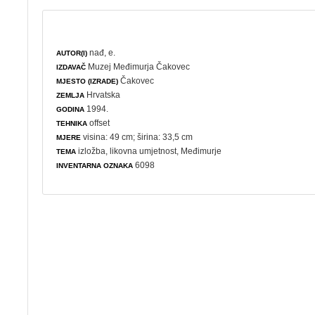
nađ, e.
AUTOR(I)
Muzej Međimurja Čakovec
IZDAVAČ
Čakovec
MJESTO (IZRADE)
Hrvatska
ZEMLJA
1994.
GODINA
offset
TEHNIKA
visina: 49 cm; širina: 33,5 cm
MJERE
izložba
,
likovna umjetnost
, Međimurje
TEMA
6098
INVENTARNA OZNAKA