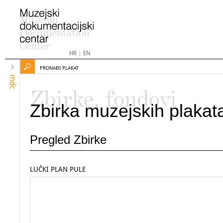
HR
|
EN
PRONAĐI PLAKAT
mdc
Zbirke, fondovi
Zbirka muzejskih plakat
Pregled Zbirke
LUČKI PLAN PULE