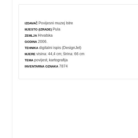
Povijesni muzej Istre
IZDAVAČ
Pula
MJESTO (IZRADE)
Hrvatska
ZEMLJA
2006.
GODINA
digitalni ispis (DesignJet)
TEHNIKA
visina: 44,4 cm; širina: 66 cm
MJERE
povijest
,
kartografija
TEMA
7874
INVENTARNA OZNAKA