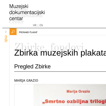
HR
|
EN
PRONAĐI PLAKAT
mdc
Zbirke, fondovi
Zbirka muzejskih plakat
Pregled Zbirke
MARIJA GRAZIO