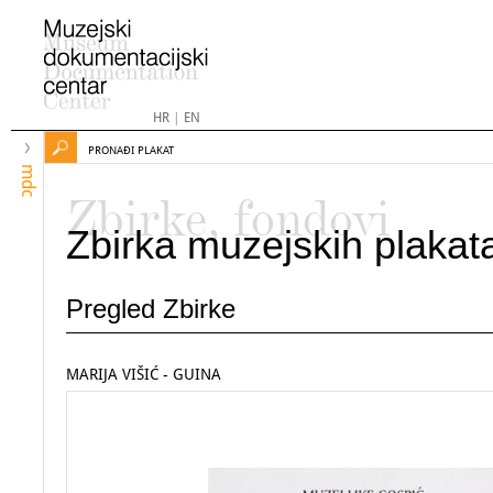
HR
|
EN
PRONAĐI PLAKAT
mdc
Zbirke, fondovi
Zbirka muzejskih plakat
Pregled Zbirke
MARIJA VIŠIĆ - GUINA