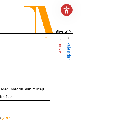
muzeji
kalendar
za Međunarodni dan muzeja
 izložbe
na
(79) >