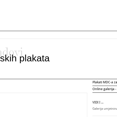
ndovi
skih plakata
Plakati MDC-a 
Online galerija -
VIDI I ...
Galerija umjetni