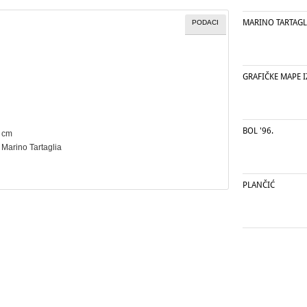
MARINO TARTAGL
PODACI
GRAFIČKE MAPE I
BOL '96.
6 cm
, Marino Tartaglia
PLANČIĆ