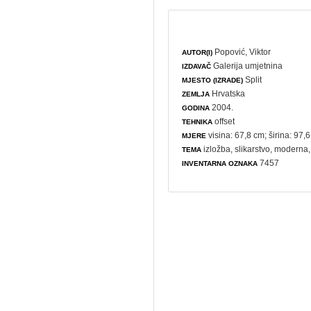
Popović, Viktor
AUTOR(I)
Galerija umjetnina
IZDAVAČ
Split
MJESTO (IZRADE)
Hrvatska
ZEMLJA
2004.
GODINA
offset
TEHNIKA
visina: 67,8 cm; širina: 97,
MJERE
izložba
,
slikarstvo
,
moderna
TEMA
7457
INVENTARNA OZNAKA