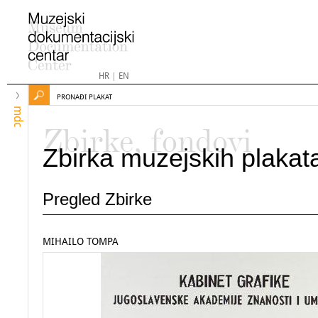
HR
|
EN
PRONAĐI PLAKAT
mdc
Zbirke, fondovi
Zbirka muzejskih plakat
Pregled Zbirke
MIHAILO TOMPA