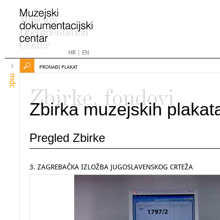
HR
|
EN
PRONAĐI PLAKAT
mdc
Zbirke, fondovi
Zbirka muzejskih plakat
Pregled Zbirke
3. ZAGREBAČKA IZLOŽBA JUGOSLAVENSKOG CRTEŽA