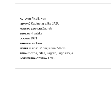
Picelj, Ivan
AUTOR(I)
Kabinet grafike JAZU
IZDAVAČ
Zagreb
MJESTO (IZRADE)
Hrvatska
ZEMLJA
1971.
GODINA
sitotisak
TEHNIKA
visina: 80 cm; širina: 58 cm
MJERE
izložba
,
crtež
, Zagreb, Jugoslavija
TEMA
1798
INVENTARNA OZNAKA