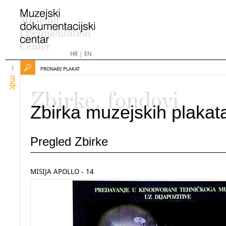
HR
|
EN
PRONAĐI PLAKAT
mdc
Zbirke, fondovi
Zbirka muzejskih plakat
Pregled Zbirke
MISIJA APOLLO - 14