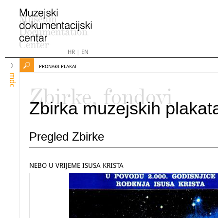
HR
|
EN
PRONAĐI PLAKAT
mdc
Zbirke, fondovi
Zbirka muzejskih plakat
Pregled Zbirke
NEBO U VRIJEME ISUSA KRISTA