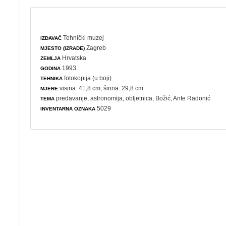
Tehnički muzej
IZDAVAČ
Zagreb
MJESTO (IZRADE)
Hrvatska
ZEMLJA
1993.
GODINA
fotokopija (u boji)
TEHNIKA
visina: 41,8 cm; širina: 29,8 cm
MJERE
predavanje
,
astronomija
,
obljetnica
,
Božić
, Ante Radonić
TEMA
5029
INVENTARNA OZNAKA