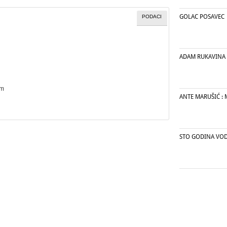
GOLAC POSAVEC
PODACI
ADAM RUKAVINA
cm
ANTE MARUŠIĆ : 
STO GODINA VO