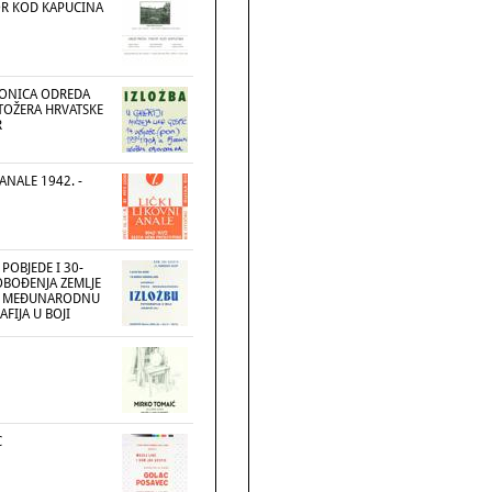
OR KOD KAPUCINA
AONICA ODREDA
TOŽERA HRVATSKE
R
 ANALE 1942. -
POBJEDE I 30-
OBOĐENJA ZEMLJE
VU MEĐUNARODNU
FIJA U BOJI
C