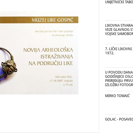
UMJETNIČKI TAB
LIKOVNA STVAR
VEZE GLAVNOG S
VOJSKE SAMOBO
7. LIČKI LIKOVNI
1972.
U POVODU DANA 
GODIŠNJICE OSL
PRIREĐUJU: PR
IZLOŽBU FOTOGRA
MIRKO TOMAIĆ
GOLAC - POSAVE