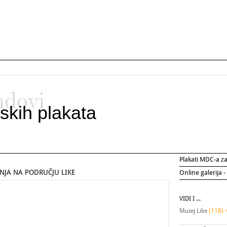
ndovi
skih plakata
Plakati MDC-a 
NJA NA PODRUČJU LIKE
Online galerija -
VIDI I ...
Muzej Like
(118) 