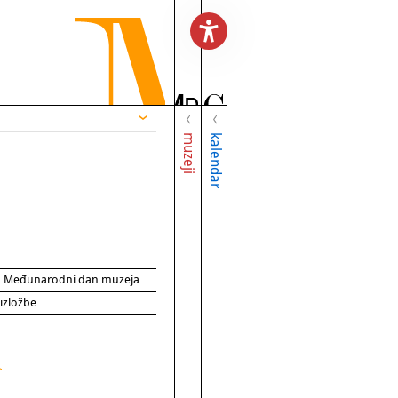
muzeji
kalendar
za Međunarodni dan muzeja
 izložbe
>