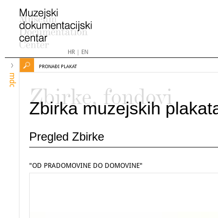
HR
|
EN
PRONAĐI PLAKAT
mdc
Zbirke, fondovi
Zbirka muzejskih plakat
Pregled Zbirke
"OD PRADOMOVINE DO DOMOVINE"