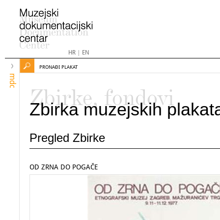
HR
|
EN
PRONAĐI PLAKAT
mdc
Zbirke, fondovi
Zbirka muzejskih plakat
Pregled Zbirke
OD ZRNA DO POGAČE