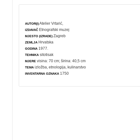
Atelier Vrtarić,
AUTOR(I)
Etnografski muzej
IZDAVAČ
Zagreb
MJESTO (IZRADE)
Hrvatska
ZEMLJA
1977.
GODINA
sitotisak
TEHNIKA
visina: 70 cm; širina: 40,5 cm
MJERE
izložba
,
etnologija
,
kulinarstvo
TEMA
1750
INVENTARNA OZNAKA