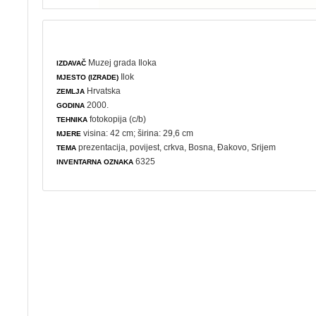
Muzej grada Iloka
IZDAVAČ
Ilok
MJESTO (IZRADE)
Hrvatska
ZEMLJA
2000.
GODINA
fotokopija (c/b)
TEHNIKA
visina: 42 cm; širina: 29,6 cm
MJERE
prezentacija
,
povijest
,
crkva
, Bosna, Đakovo, Srijem
TEMA
6325
INVENTARNA OZNAKA