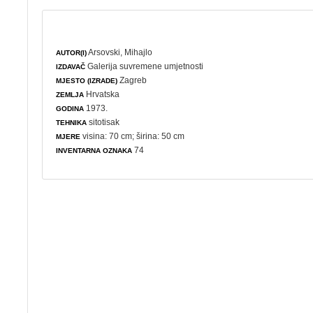
Arsovski, Mihajlo
AUTOR(I)
Galerija suvremene umjetnosti
IZDAVAČ
Zagreb
MJESTO (IZRADE)
Hrvatska
ZEMLJA
1973.
GODINA
sitotisak
TEHNIKA
visina: 70 cm; širina: 50 cm
MJERE
74
INVENTARNA OZNAKA