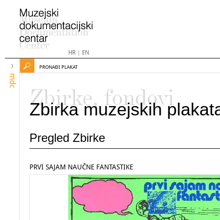
HR
|
EN
PRONAĐI PLAKAT
mdc
Zbirke, fondovi
Zbirka muzejskih plakat
Pregled Zbirke
PRVI SAJAM NAUČNE FANTASTIKE