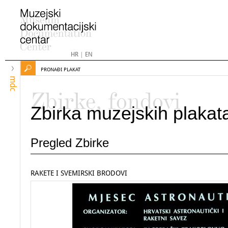
HR
|
EN
PRONAĐI PLAKAT
mdc
Zbirke, fondovi
Zbirka muzejskih plakat
Pregled Zbirke
RAKETE I SVEMIRSKI BRODOVI