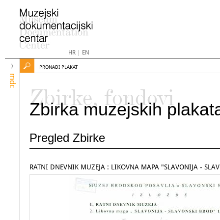
HR
|
EN
PRONAĐI PLAKAT
mdc
Zbirke, fondovi
Zbirka muzejskih plakat
Pregled Zbirke
RATNI DNEVNIK MUZEJA : LIKOVNA MAPA "SLAVONIJA - SLAV