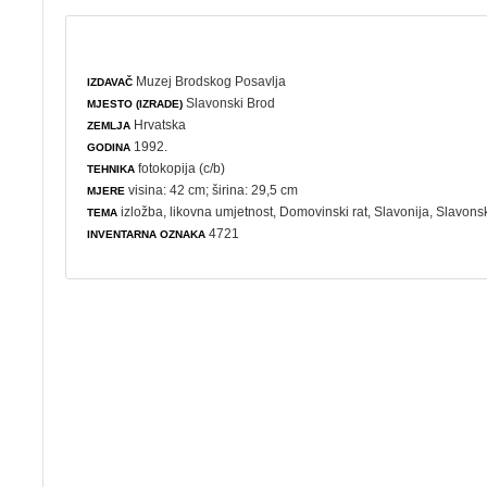
Muzej Brodskog Posavlja
IZDAVAČ
Slavonski Brod
MJESTO (IZRADE)
Hrvatska
ZEMLJA
1992.
GODINA
fotokopija (c/b)
TEHNIKA
visina: 42 cm; širina: 29,5 cm
MJERE
izložba
,
likovna umjetnost
,
Domovinski rat
, Slavonija, Slavons
TEMA
4721
INVENTARNA OZNAKA