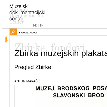
HR
|
EN
PRONAĐI PLAKAT
mdc
Zbirke, fondovi
Zbirka muzejskih plakat
Pregled Zbirke
ANTUN MARAČIĆ