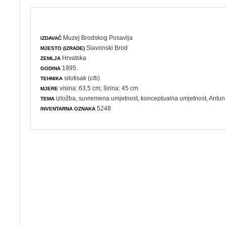
Muzej Brodskog Posavlja
IZDAVAČ
Slavonski Brod
MJESTO (IZRADE)
Hrvatska
ZEMLJA
1995.
GODINA
sitotisak (c/b)
TEHNIKA
visina: 63,5 cm; širina: 45 cm
MJERE
izložba
,
suvremena umjetnost
,
konceptualna umjetnost
, Antun
TEMA
5248
INVENTARNA OZNAKA