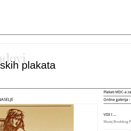
ndovi
skih plakata
Plakati MDC-a 
NASELJE
Online galerija -
VIDI I ...
Muzej Brodskog P