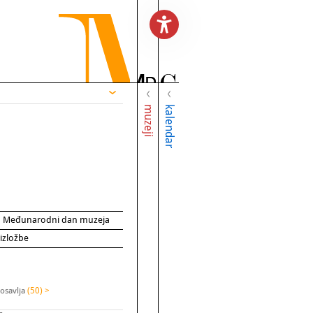
muzeji
kalendar
za Međunarodni dan muzeja
 izložbe
osavlja
(50) >