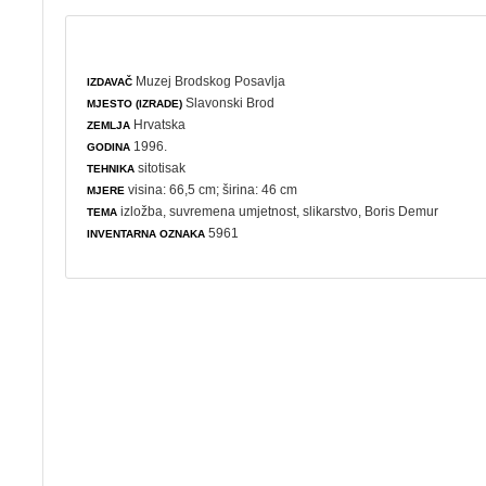
Muzej Brodskog Posavlja
IZDAVAČ
Slavonski Brod
MJESTO (IZRADE)
Hrvatska
ZEMLJA
1996.
GODINA
sitotisak
TEHNIKA
visina: 66,5 cm; širina: 46 cm
MJERE
izložba
,
suvremena umjetnost
,
slikarstvo
, Boris Demur
TEMA
5961
INVENTARNA OZNAKA