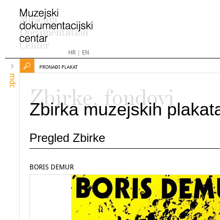
HR
|
EN
PRONAĐI PLAKAT
mdc
Zbirke, fondovi
Zbirka muzejskih plakat
Pregled Zbirke
BORIS DEMUR