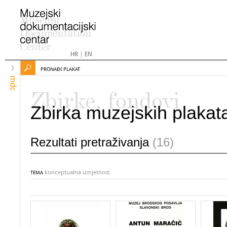
HR
|
EN
PRONAĐI PLAKAT
mdc
Zbirke, fondovi
Zbirka muzejskih plakat
Rezultati pretraživanja
(16)
konceptualna umjetnost
TEMA