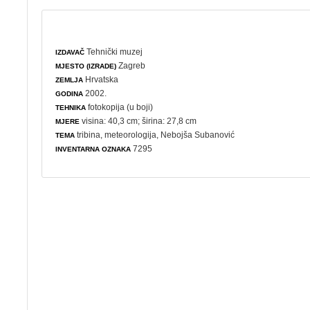
Tehnički muzej
IZDAVAČ
Zagreb
MJESTO (IZRADE)
Hrvatska
ZEMLJA
2002.
GODINA
fotokopija (u boji)
TEHNIKA
visina: 40,3 cm; širina: 27,8 cm
MJERE
tribina
,
meteorologija
, Nebojša Subanović
TEMA
7295
INVENTARNA OZNAKA