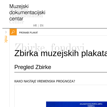
HR
|
EN
PRONAĐI PLAKAT
mdc
Zbirke, fondovi
Zbirka muzejskih plakat
Pregled Zbirke
KAKO NASTAJE VREMENSKA PROGNOZA?