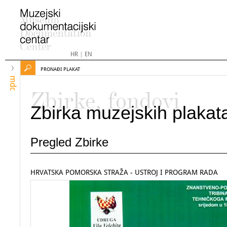
HR
|
EN
PRONAĐI PLAKAT
mdc
Zbirke, fondovi
Zbirka muzejskih plakat
Pregled Zbirke
HRVATSKA POMORSKA STRAŽA - USTROJ I PROGRAM RADA