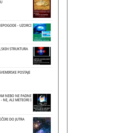
SU
EPOGODE - UZORCI
LSKIH STRUKTURA
SVEMIRSKE POSTAJE
 VAM NEBO NE PADNE
- NE, ALI METEORI I
EČERI DO JUTRA