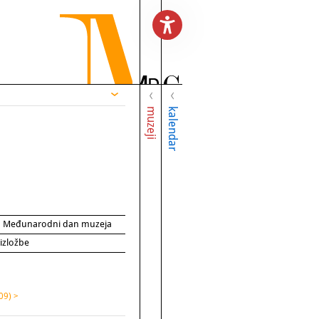
muzeji
kalendar
za Međunarodni dan muzeja
 izložbe
09) >