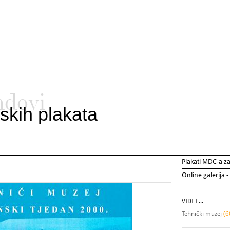
ndovi
skih plakata
Plakati MDC-a 
Online galerija -
VIDI I ...
Tehnički muzej
(6