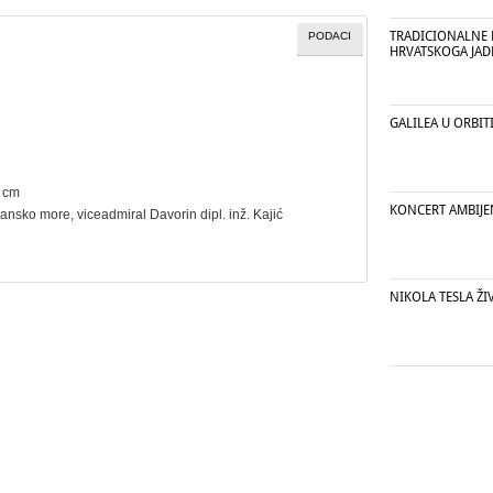
TRADICIONALNE 
PODACI
HRVATSKOGA JA
GALILEA U ORBIT
4 cm
KONCERT AMBIJE
ransko more, viceadmiral Davorin dipl. inž. Kajić
NIKOLA TESLA ŽI