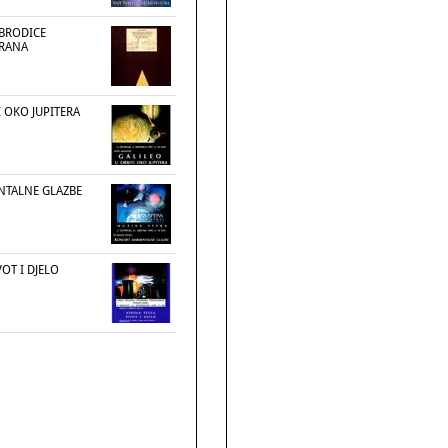
BRODICE
DRANA
I OKO JUPITERA
NTALNE GLAZBE
VOT I DJELO