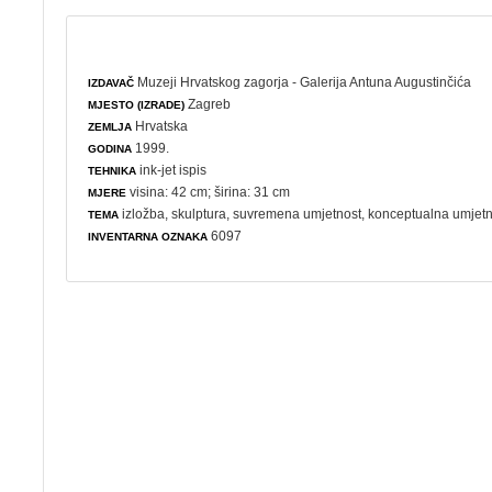
Muzeji Hrvatskog zagorja - Galerija Antuna Augustinčića
IZDAVAČ
Zagreb
MJESTO (IZRADE)
Hrvatska
ZEMLJA
1999.
GODINA
ink-jet ispis
TEHNIKA
visina: 42 cm; širina: 31 cm
MJERE
izložba
,
skulptura
,
suvremena umjetnost
,
konceptualna umjetn
TEMA
6097
INVENTARNA OZNAKA