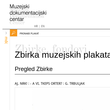
HR
|
EN
PRONAĐI PLAKAT
mdc
Zbirke, fondovi
Zbirka muzejskih plakat
Pregled Zbirke
AJ, NRK! : - A VI, TKEPS ORTER? : G. TRBULJAK