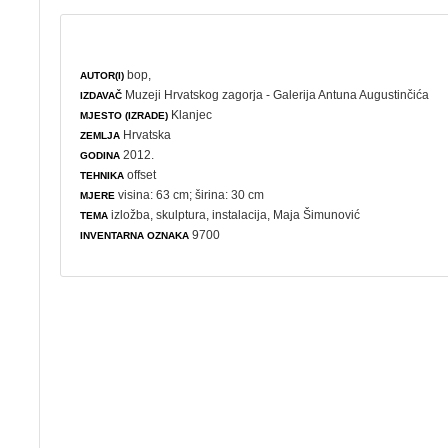
bop,
AUTOR(I)
Muzeji Hrvatskog zagorja - Galerija Antuna Augustinčića
IZDAVAČ
Klanjec
MJESTO (IZRADE)
Hrvatska
ZEMLJA
2012.
GODINA
offset
TEHNIKA
visina: 63 cm; širina: 30 cm
MJERE
izložba
,
skulptura
,
instalacija
, Maja Šimunović
TEMA
9700
INVENTARNA OZNAKA