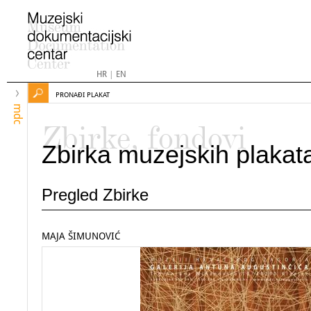
HR
|
EN
PRONAĐI PLAKAT
mdc
Zbirke, fondovi
Zbirka muzejskih plakat
Pregled Zbirke
MAJA ŠIMUNOVIĆ