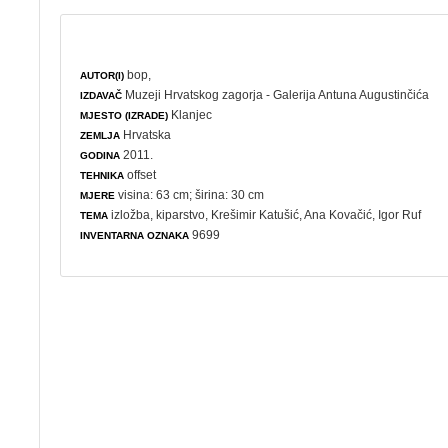
bop,
AUTOR(I)
Muzeji Hrvatskog zagorja - Galerija Antuna Augustinčića
IZDAVAČ
Klanjec
MJESTO (IZRADE)
Hrvatska
ZEMLJA
2011.
GODINA
offset
TEHNIKA
visina: 63 cm; širina: 30 cm
MJERE
izložba
,
kiparstvo
, Krešimir Katušić, Ana Kovačić, Igor Ruf
TEMA
9699
INVENTARNA OZNAKA