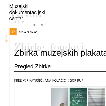
HR
|
EN
PRONAĐI PLAKAT
mdc
Zbirke, fondovi
Zbirka muzejskih plakat
Pregled Zbirke
KREŠIMIR KATUŠIĆ : ANA KOVAČIĆ : IGOR RUF