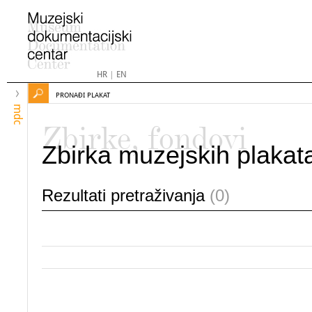
HR
|
EN
PRONAĐI PLAKAT
mdc
Zbirke, fondovi
Zbirka muzejskih plakat
Rezultati pretraživanja
(0)