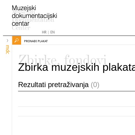
HR
|
EN
PRONAĐI PLAKAT
mdc
Zbirke, fondovi
Zbirka muzejskih plakat
Rezultati pretraživanja
(0)