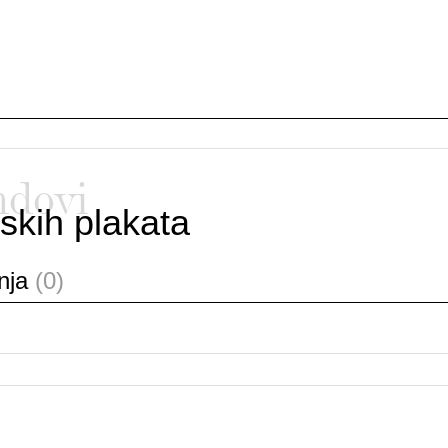
ndovi
skih plakata
anja
(0)