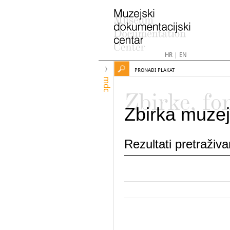
HR
|
EN
PRONAĐI PLAKAT
mdc
Zbirke, fo
Zbirka muzej
Rezultati pretraživ