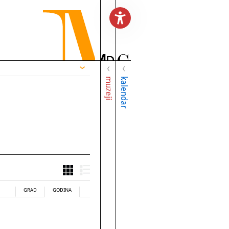
muzeji
kalendar
GRAD
GODINA