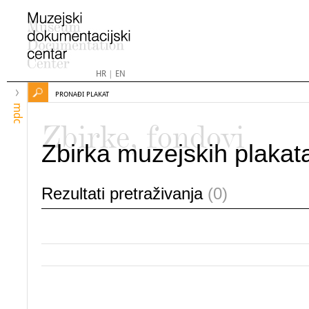
HR
|
EN
PRONAĐI PLAKAT
mdc
Zbirke, fondovi
Zbirka muzejskih plakat
Rezultati pretraživanja
(0)