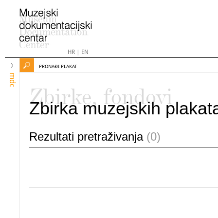
HR
|
EN
PRONAĐI PLAKAT
mdc
Zbirke, fondovi
Zbirka muzejskih plakat
Rezultati pretraživanja
(0)