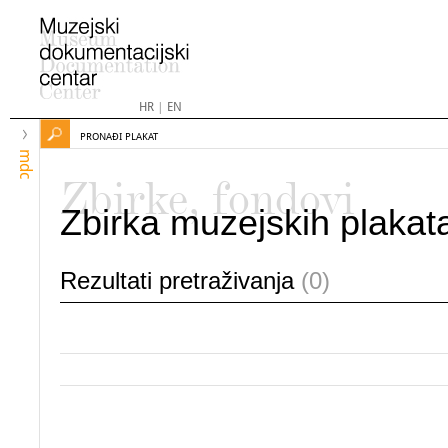
HR
|
EN
PRONAĐI PLAKAT
mdc
Zbirke, fondovi
Zbirka muzejskih plakat
Rezultati pretraživanja
(0)