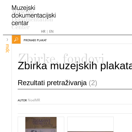
HR
|
EN
PRONAĐI PLAKAT
mdc
Zbirke, fondovi
Zbirka muzejskih plakat
Rezultati pretraživanja
(2)
NoelMR
AUTOR