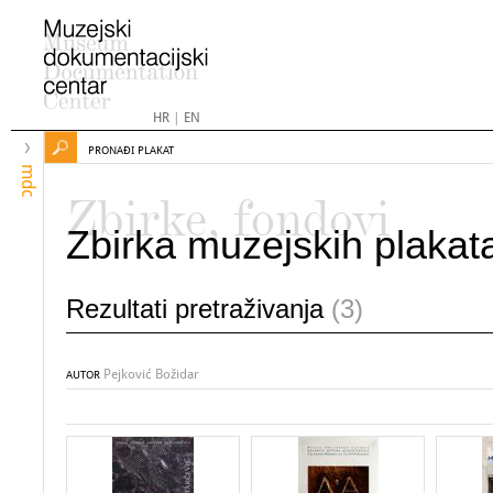
HR
|
EN
PRONAĐI PLAKAT
mdc
Zbirke, fondovi
Zbirka muzejskih plakat
Rezultati pretraživanja
(3)
Pejković Božidar
AUTOR