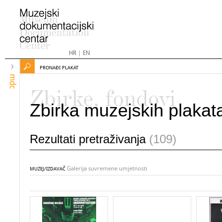
HR
|
EN
PRONAĐI PLAKAT
mdc
Zbirke, fondovi
Zbirka muzejskih plakat
Rezultati pretraživanja
(109)
Galerija suvremene umjetnosti
MUZEJ/IZDAVAČ