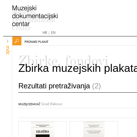
HR
|
EN
PRONAĐI PLAKAT
mdc
Zbirke, fondovi
Zbirka muzejskih plakat
Rezultati pretraživanja
(2)
Grad Đakovo
MUZEJ/IZDAVAČ