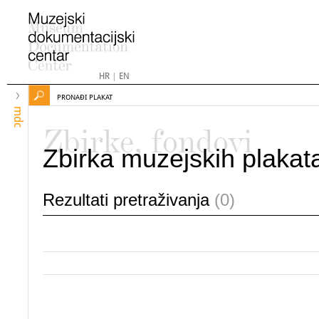
HR
|
EN
PRONAĐI PLAKAT
mdc
Zbirke, fondovi
Zbirka muzejskih plakat
Rezultati pretraživanja
(0)