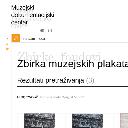
HR
|
EN
PRONAĐI PLAKAT
mdc
Zbirke, fondovi
Zbirka muzejskih plakat
Rezultati pretraživanja
(3)
Osnovna škola "August Šenoa"
MUZEJ/IZDAVAČ