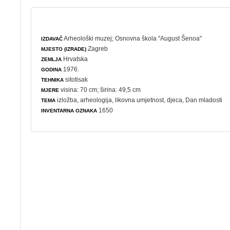
Arheološki muzej
;
Osnovna škola "August Šenoa"
IZDAVAČ
Zagreb
MJESTO (IZRADE)
Hrvatska
ZEMLJA
1976.
GODINA
sitotisak
TEHNIKA
visina: 70 cm; širina: 49,5 cm
MJERE
izložba
,
arheologija
,
likovna umjetnost
,
djeca
,
Dan mladosti
TEMA
1650
INVENTARNA OZNAKA