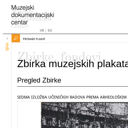
HR
|
EN
PRONAĐI PLAKAT
mdc
Zbirke, fondovi
Zbirka muzejskih plakat
Pregled Zbirke
SEDMA IZLOŽBA UČENIČKIH RADOVA PREMA ARHEOLOŠKIM