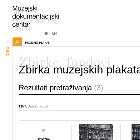
HR
|
EN
PRONAĐI PLAKAT
mdc
Zbirke, fondovi
Zbirka muzejskih plakat
Rezultati pretraživanja
(3)
Dan mladosti
TEMA