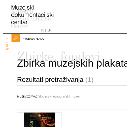
HR
|
EN
PRONAĐI PLAKAT
mdc
Zbirke, fondovi
Zbirka muzejskih plakat
Rezultati pretraživanja
(1)
Slovenski etnografski muzej
MUZEJ/IZDAVAČ